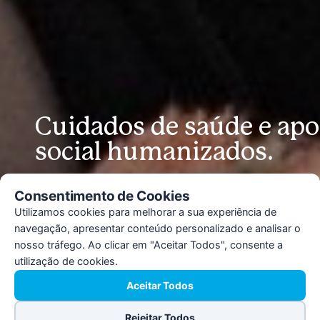
Cuidados de saúde e apo
social humanizados.
Uma casa que acolhe e pertence a todos. Envolve
Consentimento de Cookies
compromisso com o bem-estar, uma visão holística d
Utilizamos cookies para melhorar a sua experiência de
cuidados e relações, e a defesa da justiça social e do
navegação, apresentar conteúdo personalizado e analisar o
Direitos Humanos de todos.
nosso tráfego. Ao clicar em "Aceitar Todos", consente a
utilização de cookies.
Saber Mais
Aceitar Todos
Rejeitar Todos