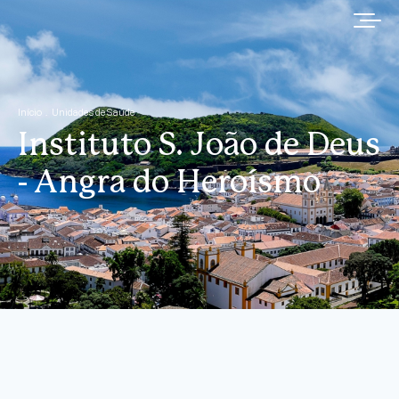
Início
Unidades de Saúde
Instituto S. João de Deus
- Angra do Heroísmo