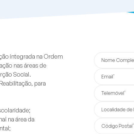
uição integrada na Ordem
Nome Comple
ação nas áreas de
rção Social.
*
Email
eabilitação, para
*
Telemóvel
scolaridade;
Localidade de
al na área da
*
Código Postal
ntal;