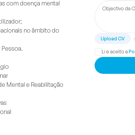
oas com doença mental
Objectivo da 
ilizador;
acionais no âmbito do
 Pessoa.
Li e aceito a
Po
igio
nar
 Mental e Reabilitação
vas
ional