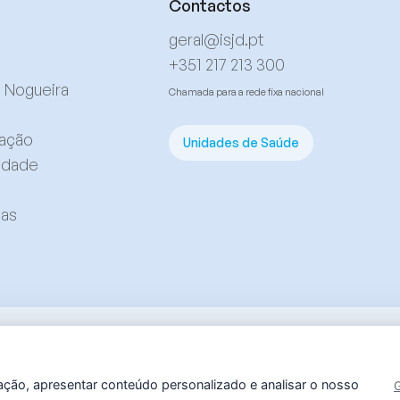
Contactos
geral@isjd.pt
+351 217 213 300
l Nogueira
Chamada para a rede fixa nacional
mação
Unidades de Saúde
cidade
ias
ervados.
By
bluesoft.pt
ação, apresentar conteúdo personalizado e analisar o nosso
G