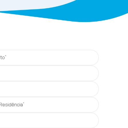
*
to
*
 Residência