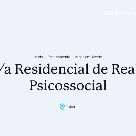
Quem Somo
Ordem Hospita
Orgãos Sociai
Qualidade e S
Documentação 
Início
Recrutamento
Vagas em Aberto
Direção
Comissão de É
Certificações
a Residencial de Rea
Comissão de P
Políticas
Código de Co
Psicossocial
Lisboa