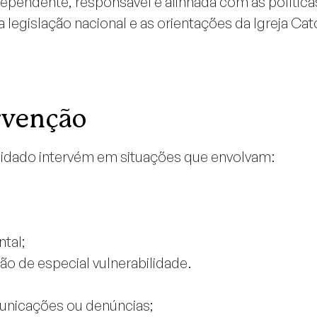
ependente, responsável e alinhada com as política
legislação nacional e as orientações da Igreja Cató
rvenção
idado intervém em situações que envolvam:
tal;
o de especial vulnerabilidade.
municações ou denúncias;