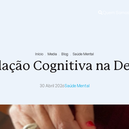
Quem Somo
Ordem Hospita
Orgãos Sociai
Qualidade e S
Documentação 
Início
Media
Blog
Saúde Mental
Direção
Comissão de É
Certificações
lação Cognitiva na D
Comissão de P
Políticas
Código de Co
30 Abril 2026
Saúde Mental