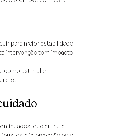
uir para maior estabilidade
a intervenção tem impacto
e como estimular
diano.
cuidado
ontinuados, que articula
 Deus, esta intervenção está