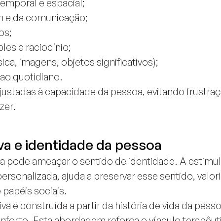
temporal e espacial;
m e da comunicação;
os;
les e raciocínio;
ca, imagens, objetos significativos);
 ao quotidiano.
ajustadas à capacidade da pessoa, evitando frustr
zer.
va e identidade da pessoa
va pode ameaçar o sentido de identidade. A estimu
 personalizada, ajuda a preservar esse sentido, val
e papéis sociais.
va é construída a partir da história de vida da pesso
conforto. Esta abordagem reforça o vínculo terapê