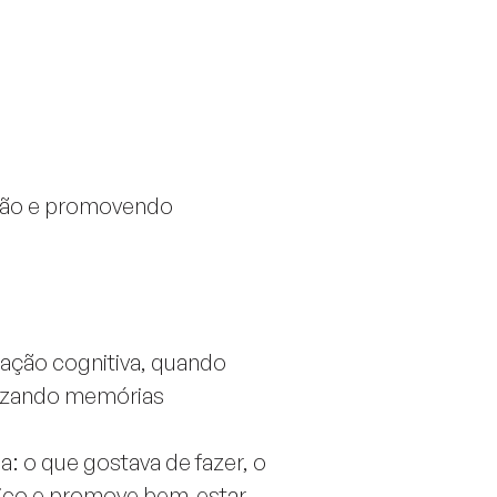
ação e promovendo
lação cognitiva, quando
orizando memórias
a: o que gostava de fazer, o
utico e promove bem-estar